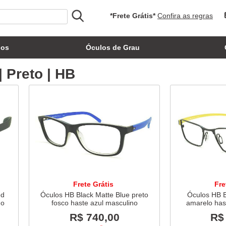
*Frete Grátis*
Confira as regras
los
Óculos de Grau
 Preto | HB
Frete Grátis
Fre
ed
Óculos HB Black Matte Blue preto
Óculos HB B
no
fosco haste azul masculino
amarelo has
re
R$ 740,00
R$