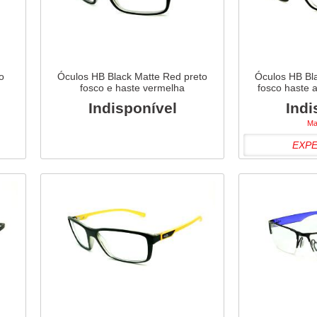
o
Óculos HB Black Matte Red preto
Óculos HB Bla
n
fosco e haste vermelha
fosco haste a
Indisponível
Indi
Ma
EXP