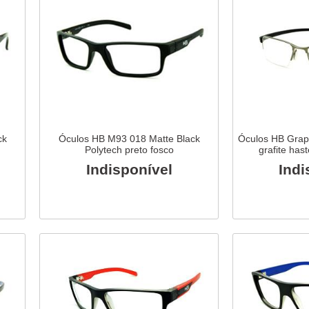
ck
Óculos HB M93 018 Matte Black
Óculos HB Graph
Polytech preto fosco
grafite has
Indisponível
Indi