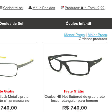
Cadastre-se
Meus Pedidos
Produtos:
0
.:. Total:
0,00
Óculos de Sol
Óculos Infantil
Menor Preço
|
Maior Preço
Ordenar produtos
te Grátis
Frete Grátis
lack Metalic preto
Óculos HB Hot Buttered de grau preto
te cinza masculino
fosco retangular para homem
tangular
 740,00
R$ 740,00