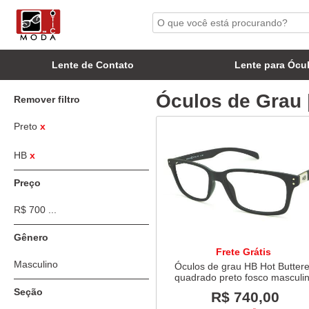
Lente de Contato
Lente para Ócu
Óculos de Grau |
Remover filtro
Preto
x
HB
x
Preço
R$ 700 ...
Gênero
Frete Grátis
Masculino
Óculos de grau HB Hot Butter
quadrado preto fosco masculi
Seção
R$ 740,00