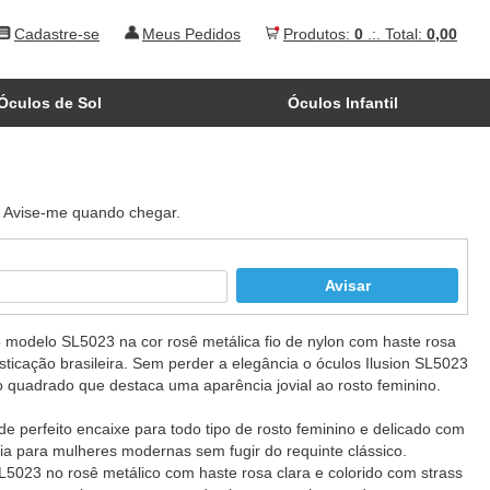
Cadastre-se
Meus Pedidos
Produtos:
0
.:. Total:
0,00
Óculos de Sol
Óculos Infantil
. Avise-me quando chegar.
 o modelo SL5023 na cor rosê metálica fio de nylon com haste rosa
isticação brasileira. Sem perder a elegância o óculos Ilusion SL5023
o quadrado que destaca uma aparência jovial ao rosto feminino.
e perfeito encaixe para todo tipo de rosto feminino e delicado com
 para mulheres modernas sem fugir do requinte clássico.
5023 no rosê metálico com haste rosa clara e colorido com strass