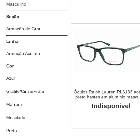
Masculino
Seção
Armação de Grau
Linha
Armação Acetato
Cor
Azul
Grafite/Cinza/Prata
Óculos Ralph Lauren RL6133 ace
preto hastes em aluminio mascu
Marrom
Indisponível
Mesclado
Preto