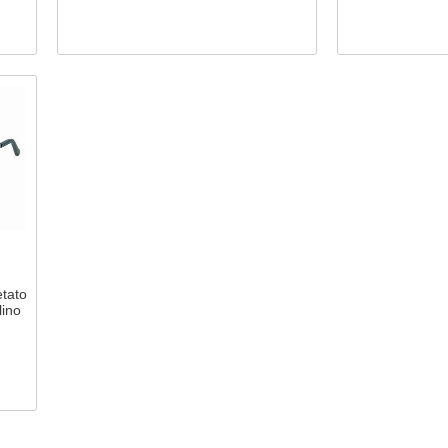
tato
lino