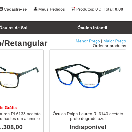
Cadastre-se
Meus Pedidos
Produtos:
0
.:. Total:
0,00
Óculos de Sol
Óculos Infantil
o/Retangular
Menor Preço
|
Maior Preço
Ordenar produtos
te Grátis
auren RL6133 acetato
Óculos Ralph Lauren RL6140 acetato
 e hastes em aluminio
preto degradê azul
1.308,00
Indisponível