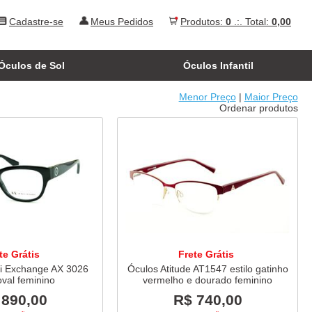
Cadastre-se
Meus Pedidos
Produtos:
0
.:. Total:
0,00
Óculos de Sol
Óculos Infantil
Menor Preço
|
Maior Preço
Ordenar produtos
te Grátis
Frete Grátis
i Exchange AX 3026
Óculos Atitude AT1547 estilo gatinho
oval feminino
vermelho e dourado feminino
 890,00
R$ 740,00