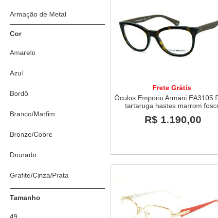
Miraflex
Armação de Metal
Cor
Ralph Lauren
Amarelo
Ray-Ban
Azul
Frete Grátis
Bordô
Óculos Emporio Armani EA3105 
tartaruga hastes marrom fosc
Branco/Marfim
R$ 1.190,00
Bronze/Cobre
Dourado
Grafite/Cinza/Prata
Lilás/Pink/Rosa
Tamanho
Marrom
49