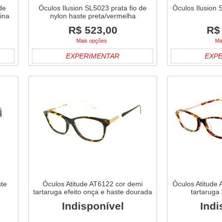
de
Óculos Ilusion SL5023 prata fio de
Óculos Ilusion 
ina
nylon haste preta/vermelha
R$ 523,00
R$
Mais opções
Ma
EXPERIMENTAR
EXP
ste
Óculos Atitude AT6122 cor demi
Óculos Atitude 
tartaruga efeito onça e haste dourada
tartaruga
Indisponível
Indi