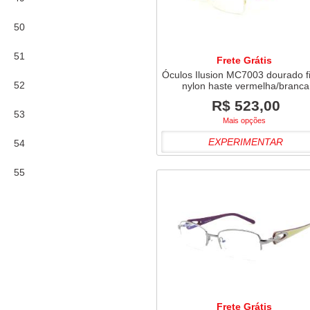
Mesclado
50
Preto
51
Frete Grátis
Óculos Ilusion MC7003 dourado f
Roxo
52
nylon haste vermelha/branca
R$ 523,00
Salmão
53
Mais opções
EXPERIMENTAR
Tartaruga/Onça
54
Transparente
55
Verde
56
Vermelho
Frete Grátis