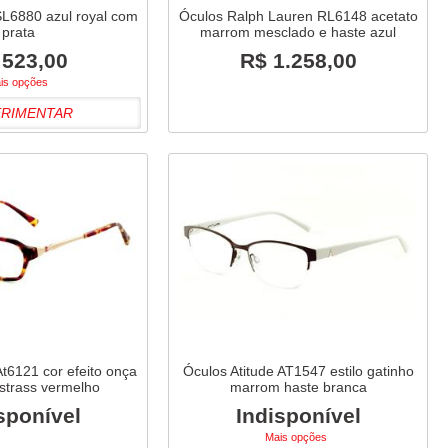
SL6880 azul royal com
Óculos Ralph Lauren RL6148 acetato
prata
marrom mesclado e haste azul
 523,00
R$ 1.258,00
is opções
ERIMENTAR
At6121 cor efeito onça
Óculos Atitude AT1547 estilo gatinho
 strass vermelho
marrom haste branca
sponível
Indisponível
Mais opções