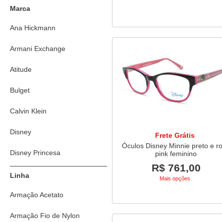
Marca
Ana Hickmann
Armani Exchange
Atitude
Bulget
Calvin Klein
Disney
Frete Grátis
Óculos Disney Minnie preto e r
Disney Princesa
pink feminino
R$ 761,00
Dolce & Gabbana
Linha
Mais opções
Emporio Armani
Armação Acetato
Ilusion
Armação Fio de Nylon