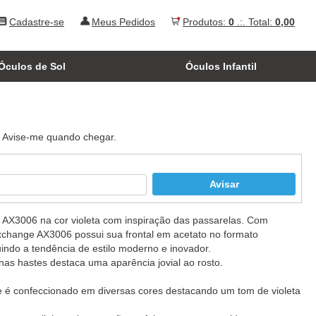
Cadastre-se
Meus Pedidos
Produtos:
0
.:. Total:
0,00
Óculos de Sol
Óculos Infantil
. Avise-me quando chegar.
 AX3006 na cor violeta com inspiração das passarelas. Com
Exchange AX3006 possui sua frontal em acetato no formato
ndo a tendência de estilo moderno e inovador.
nas hastes destaca uma aparência jovial ao rosto.
 é confeccionado em diversas cores destacando um tom de violeta