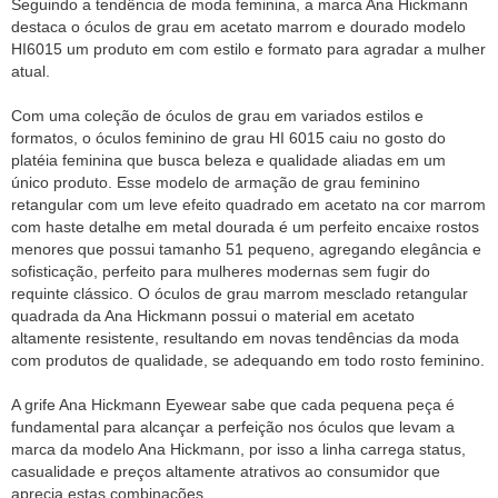
Seguindo a tendência de moda feminina, a marca Ana Hickmann
destaca o óculos de grau em acetato marrom e dourado modelo
HI6015 um produto em com estilo e formato para agradar a mulher
atual.
Com uma coleção de óculos de grau em variados estilos e
formatos, o óculos feminino de grau HI 6015 caiu no gosto do
platéia feminina que busca beleza e qualidade aliadas em um
único produto. Esse modelo de armação de grau feminino
retangular com um leve efeito quadrado em acetato na cor marrom
com haste detalhe em metal dourada é um perfeito encaixe rostos
menores que possui tamanho 51 pequeno, agregando elegância e
sofisticação, perfeito para mulheres modernas sem fugir do
requinte clássico. O óculos de grau marrom mesclado retangular
quadrada da Ana Hickmann possui o material em acetato
altamente resistente, resultando em novas tendências da moda
com produtos de qualidade, se adequando em todo rosto feminino.
A grife Ana Hickmann Eyewear sabe que cada pequena peça é
fundamental para alcançar a perfeição nos óculos que levam a
marca da modelo Ana Hickmann, por isso a linha carrega status,
casualidade e preços altamente atrativos ao consumidor que
aprecia estas combinações.